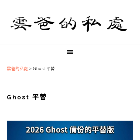
Skip
Skip
Skip
to
to
to
primary
main
primary
navigation
content
sidebar
雲爸的私處
>
Ghost 平替
Ghost 平替