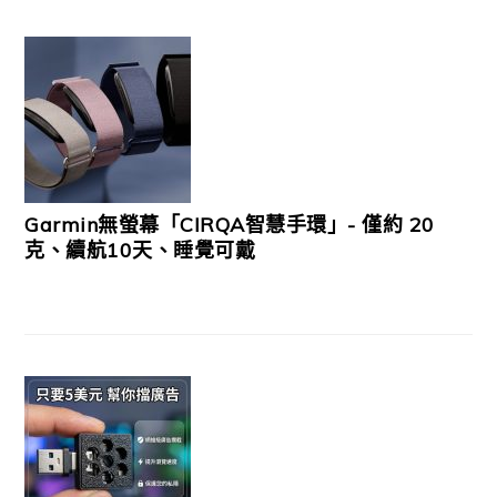
Garmin無螢幕「CIRQA智慧手環」- 僅約 20
克、續航10天、睡覺可戴