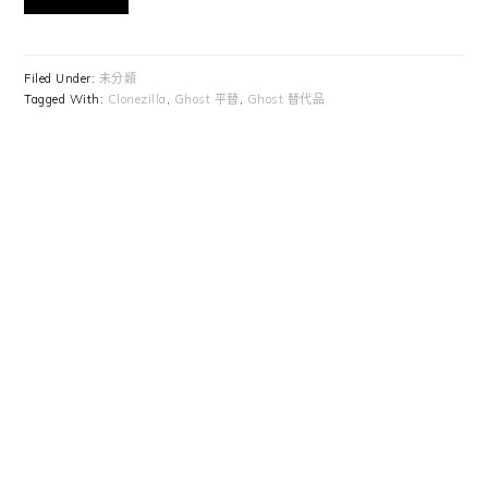
Filed Under:
未分類
Tagged With:
Clonezilla
,
Ghost 平替
,
Ghost 替代品
Primary
Sidebar