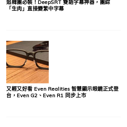
追韓團必裝！DeepSRT 雙語字幕神器，團綜
「生肉」直接變繁中字幕
又輕又好看 Even Realities 智慧顯示眼鏡正式登
台，Even G2、Even R1 同步上市