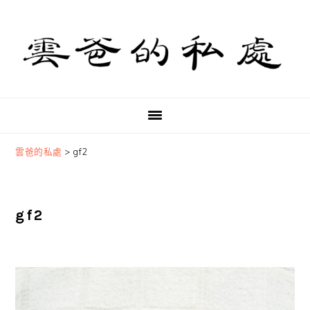
Skip
Skip
Skip
to
to
to
primary
main
primary
navigation
content
sidebar
雲爸的私處
>
gf2
gf2