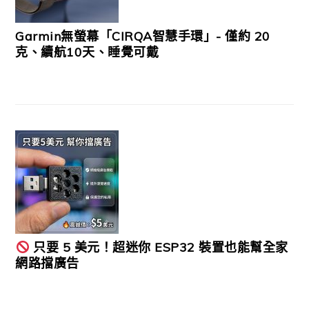
Garmin無螢幕「CIRQA智慧手環」- 僅約 20
克、續航10天、睡覺可戴
只要 5 美元！超迷你 ESP32 裝置也能幫全家
網路擋廣告