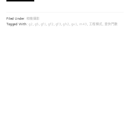
Filed Under:
相機攝影
Tagged With:
g2
,
g5
,
gf1
,
gf2
,
gf3
,
gh2
,
gx1
,
m43
,
工程模式
,
查快門數
Primary
Sidebar