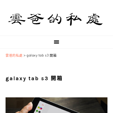
Skip
Skip
Skip
to
to
to
primary
main
primary
navigation
content
sidebar
雲爸的私處
>
galaxy tab s3 開箱
galaxy tab s3 開箱