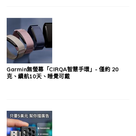
Garmin無螢幕「CIRQA智慧手環」- 僅約 20
克、續航10天、睡覺可戴