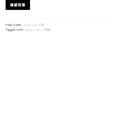
繼續閱讀
Filed Under:
Samsung
,
平板
Tagged With:
galaxy tab s3 開箱
Primary
Sidebar