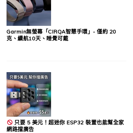
Garmin無螢幕「CIRQA智慧手環」- 僅約 20
克、續航10天、睡覺可戴
只要 5 美元！超迷你 ESP32 裝置也能幫全家
網路擋廣告