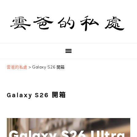
Skip
Skip
Skip
to
to
to
primary
main
primary
navigation
content
sidebar
雲爸的私處
>
Galaxy S26 開箱
Galaxy S26 開箱