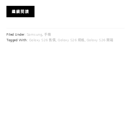
繼續閱讀
Filed Under:
Samsung
,
手機
Tagged With:
Galaxy S26 售價
,
Galaxy S26 規格
,
Galaxy S26 開箱
Primary
Sidebar