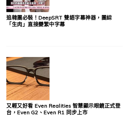
追韓團必裝！DeepSRT 雙語字幕神器，團綜
「生肉」直接變繁中字幕
又輕又好看 Even Realities 智慧顯示眼鏡正式登
台，Even G2、Even R1 同步上市