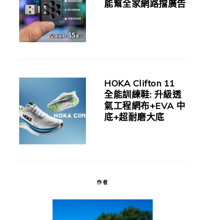
能幫全家網路擋廣告
HOKA Clifton 11
全能訓練鞋: 升級透
氣工程網布+EVA 中
底+超耐磨大底
作者