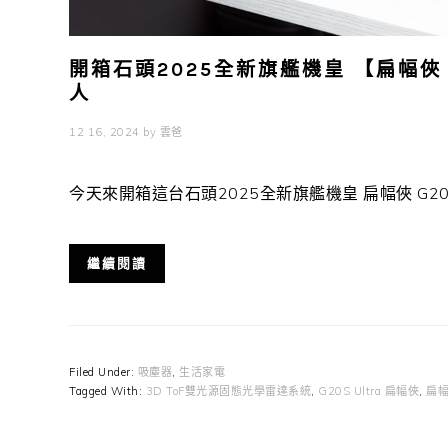
開箱石頭2025全新旗艦機皇 【扁幅俠 
人
12 16, 2024
by
雲爸
今天來開箱這台石頭2025全新旗艦機皇 扁幅俠 G20S Ult
繼續閱讀
Filed Under:
吸塵器
,
生活家電
Tagged With:
3D ToF雙光源固態光學雷達系統
,
G20S Ultra 扁幅俠
,
扁