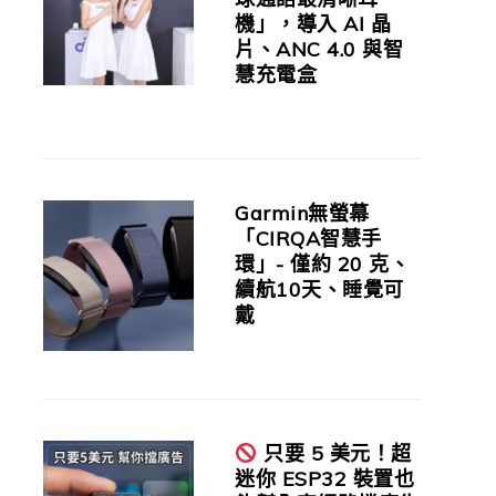
機」，導入 AI 晶
片、ANC 4.0 與智
慧充電盒
Garmin無螢幕
「CIRQA智慧手
環」- 僅約 20 克、
續航10天、睡覺可
戴
只要 5 美元！超
迷你 ESP32 裝置也