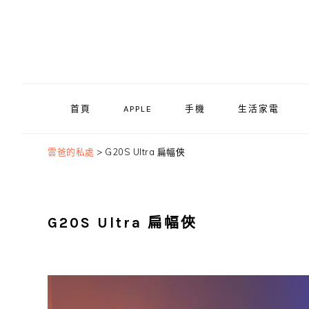
Skip
Skip
Skip
to
to
to
primary
main
primary
navigation
content
sidebar
首頁
APPLE
手機
生活家電
雲爸的私處
>
G20S Ultra 扁幅俠
G20S Ultra 扁幅俠