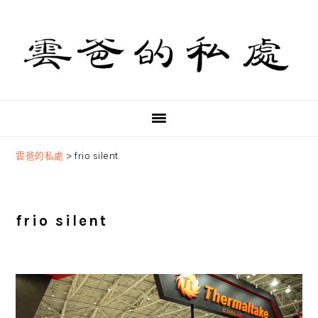
Skip
Skip
Skip
to
to
to
primary
main
primary
navigation
content
sidebar
雲爸的私處
>
frio silent
frio silent