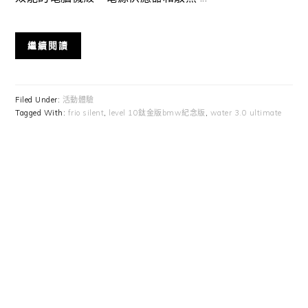
繼續閱讀
Filed Under:
活動體驗
Tagged With:
frio silent
,
level 10鈦金版bmw紀念版
,
water 3.0 ultimate
Primary
Sidebar