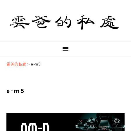
Skip
Skip
Skip
to
to
to
primary
main
primary
navigation
content
sidebar
雲爸的私處
>
e-m5
e-m5