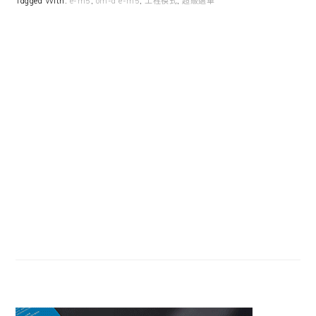
Tagged With:
e-m5
,
om-d e-m5
,
工程模式
,
超級選單
Primary
Sidebar