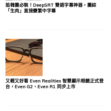
追韓團必裝！DeepSRT 雙語字幕神器，團綜
「生肉」直接變繁中字幕
又輕又好看 Even Realities 智慧顯示眼鏡正式登
台，Even G2、Even R1 同步上市