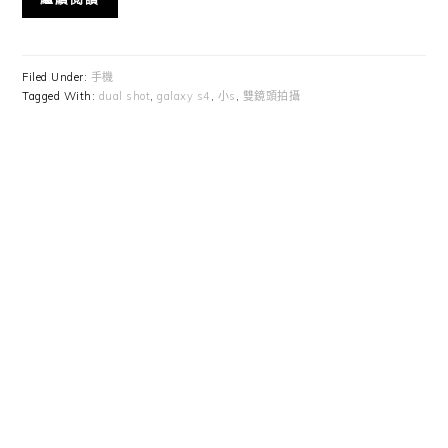
Filed Under:
手機
Tagged With:
dual shot
,
galaxy s4
,
小s
,
雙鏡頭拍攝
Primary
Sidebar