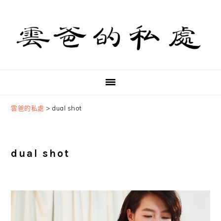
Skip
Skip
Skip
to
to
to
primary
main
primary
navigation
content
sidebar
雲爸的私處
>
dual shot
dual shot