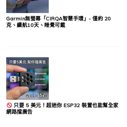
Garmin無螢幕「CIRQA智慧手環」- 僅約 20
克、續航10天、睡覺可戴
只要 5 美元！超迷你 ESP32 裝置也能幫全家
網路擋廣告