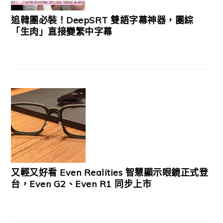
追韓團必裝！DeepSRT 雙語字幕神器，團綜
「生肉」直接變繁中字幕
又輕又好看 Even Realities 智慧顯示眼鏡正式登
台，Even G2、Even R1 同步上市