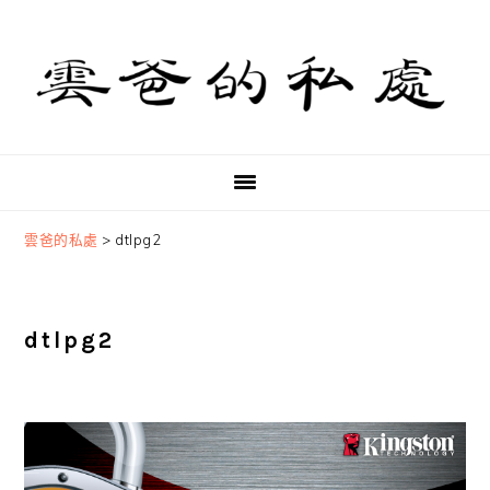
Skip
Skip
Skip
to
to
to
primary
main
primary
navigation
content
sidebar
雲爸的私處
>
dtlpg2
dtlpg2