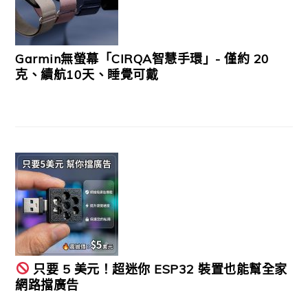
Garmin無螢幕「CIRQA智慧手環」- 僅約 20
克、續航10天、睡覺可戴
只要 5 美元！超迷你 ESP32 裝置也能幫全家
網路擋廣告