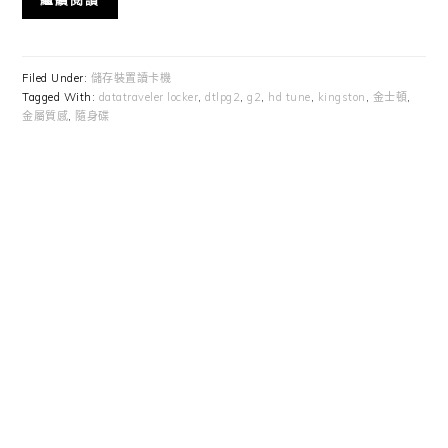
Filed Under:
儲存裝置讀卡機
Tagged With:
datatraveler locker
,
dtlpg2
,
g2
,
hd tune
,
kingston
,
金士頓
,
金屬質感
,
隨身碟
Primary
Sidebar