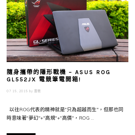
隨身攜帶的隱形戰機 – ASUS ROG
GL552JX 電競筆電開箱!
07 15, 2015
by
雲爸
以往ROG代表的精神就是"只為超越而生"，但那也同
時意味著"夢幻"+"高規"+"高價"，ROG ...