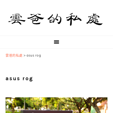
Skip
Skip
Skip
to
to
to
primary
main
primary
navigation
content
sidebar
雲爸的私處
>
asus rog
asus rog