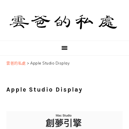
Skip
Skip
Skip
to
to
to
primary
main
primary
navigation
content
sidebar
雲爸的私處
>
Apple Studio Display
Apple Studio Display