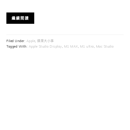
繼續閱讀
Filed Under:
Apple
,
蘋果大小事
Tagged With:
Apple Studio Display
,
M1 MAX
,
M1 ultra
,
Mac Studio
Primary
Sidebar