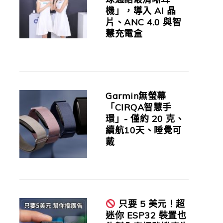
機」，導入 AI 晶
片、ANC 4.0 與智
慧充電盒
Garmin無螢幕
「CIRQA智慧手
環」- 僅約 20 克、
續航10天、睡覺可
戴
只要 5 美元！超
迷你 ESP32 裝置也