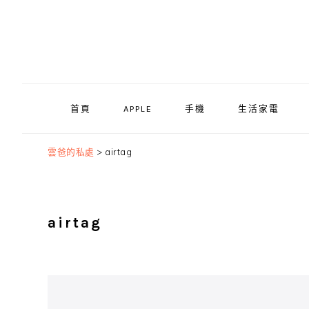
Skip
Skip
Skip
to
to
to
primary
main
primary
navigation
content
sidebar
首頁
APPLE
手機
生活家電
雲爸的私處
>
airtag
airtag