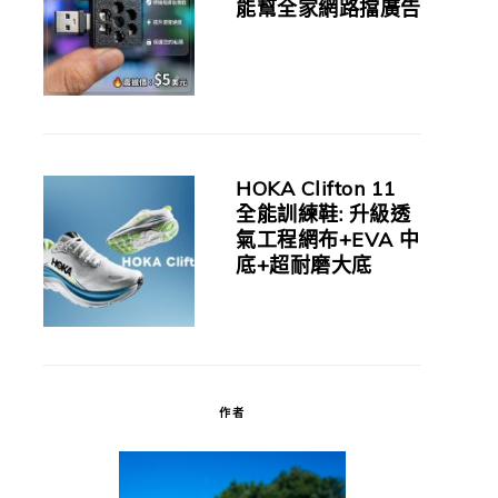
能幫全家網路擋廣告
HOKA Clifton 11
全能訓練鞋: 升級透
氣工程網布+EVA 中
底+超耐磨大底
作者