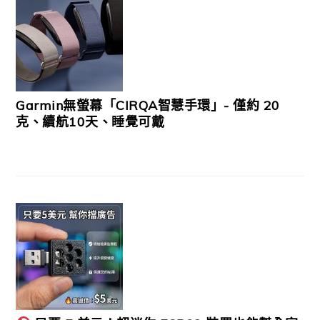
Garmin無螢幕「CIRQA智慧手環」- 僅約 20
克、續航10天、睡覺可戴