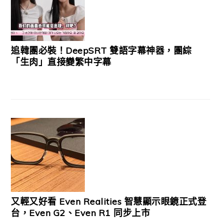
追韓團必裝！DeepSRT 雙語字幕神器，團綜
「生肉」直接變繁中字幕
又輕又好看 Even Realities 智慧顯示眼鏡正式登
台，Even G2、Even R1 同步上市