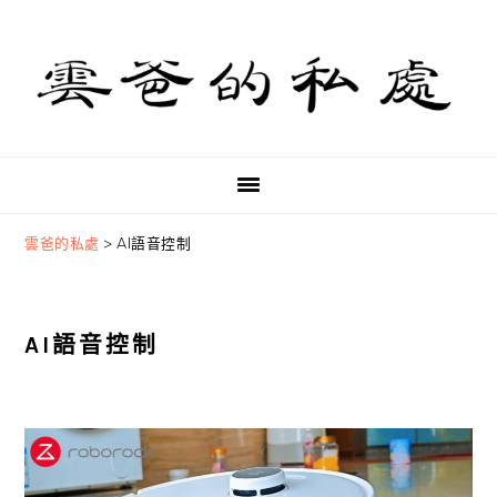
Skip
Skip
Skip
to
to
to
primary
main
primary
navigation
content
sidebar
雲爸的私處
>
AI語音控制
AI語音控制