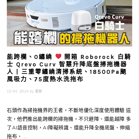
能跨欄、0纏繞
開箱 Roborock 白騎
士 Qrevo Curv 智慧升降底盤掃拖機器
人 | 三重零纏繞清掃系統、18500Pa颶
風吸力、75度熱水洗拖布
10 04, 2024
by
雲爸
石頭作為掃拖機界的王者，不斷地優化深度使用體驗 這
次，他們推出能跨欄的掃拖機，不只避障、還能越障 多
了AI語音控制，AI障礙辨識、還能升降全機底盤、伸縮
拖布、 ...