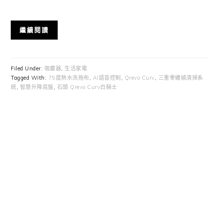
繼續閱讀
Filed Under:
吸塵器
,
生活家電
Tagged With:
75度熱水洗拖布
,
AI語音控制
,
Qrevo Curv
,
三重零纏繞清掃系
統
,
智慧升降底盤
,
石頭 Qrevo Curv白騎士
Primary
Sidebar