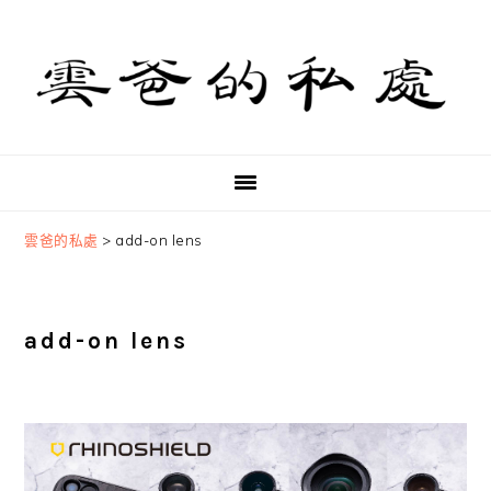
Skip
Skip
Skip
to
to
to
primary
main
primary
navigation
content
sidebar
雲爸的私處
>
add-on lens
add-on lens