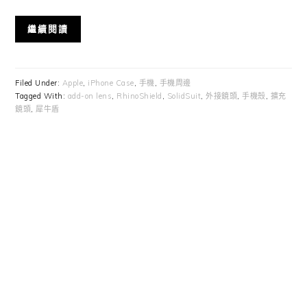
繼續閱讀
Filed Under:
Apple
,
iPhone Case
,
手機
,
手機周邊
Tagged With:
add-on lens
,
RhinoShield
,
SolidSuit
,
外接鏡頭
,
手機殼
,
擴充
鏡頭
,
犀牛盾
Primary
Sidebar