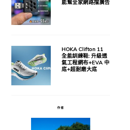
能幫全家網路擋廣告
HOKA Clifton 11
全能訓練鞋: 升級透
氣工程網布+EVA 中
底+超耐磨大底
作者