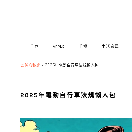
Skip
Skip
Skip
to
to
to
primary
main
primary
navigation
content
sidebar
首頁
APPLE
手機
生活家電
雲爸的私處
>
2025年電動自行車法規懶人包
2025年電動自行車法規懶人包