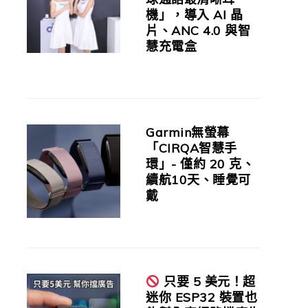
機」，導入 AI 晶
片、ANC 4.0 與智
慧充電盒
Garmin無螢幕
「CIRQA智慧手
環」- 僅約 20 克、
續航10天、睡覺可
戴
只要 5 美元！超
迷你 ESP32 裝置也