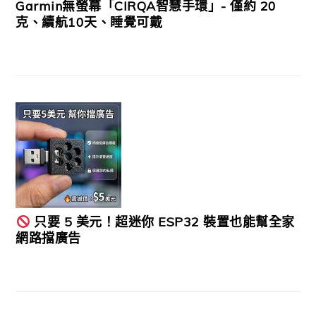
Garmin無螢幕「CIRQA智慧手環」- 僅約 20
克、續航10天、睡覺可戴
只要 5 美元！超迷你 ESP32 裝置也能幫全家
網路擋廣告