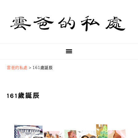
Skip
Skip
Skip
to
to
to
primary
main
primary
navigation
content
sidebar
雲爸的私處
>
161歲誕辰
161歲誕辰