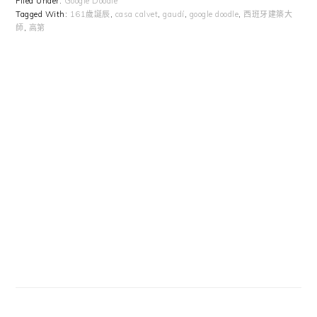
Filed Under:
Google Doodle
Tagged With:
161歲誕辰
,
casa calvet
,
gaudí
,
google doodle
,
西班牙建築大
師
,
高第
Primary
Sidebar