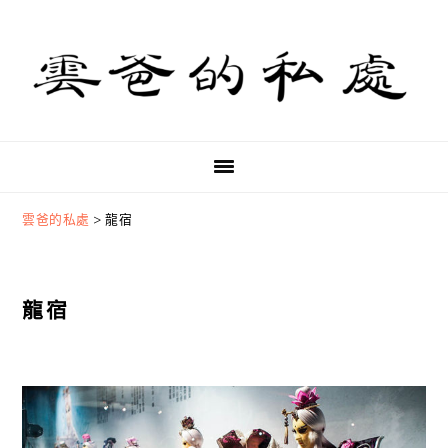
Skip
Skip
Skip
to
to
to
primary
main
primary
navigation
content
sidebar
雲爸的私處
>
龍宿
龍宿