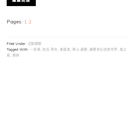
繼續閱讀
Page
Page
Pages:
1
2
Filed Under:
活動體驗
Tagged With:
一頁書
,
妖后 黑衣
,
素還真
,
華山 霹靂
,
霹靂奇幻武俠世界
,
風之
痕
,
龍宿
Primary
Sidebar