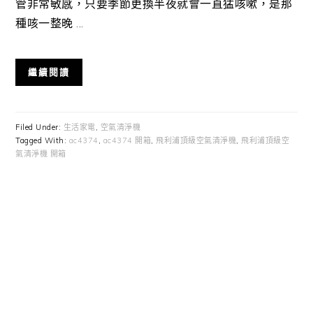
管非常敏感，只要季節更換半夜就會一直猛咳嗽，是那
種咳一整晚 ...
繼續閱讀
Filed Under:
生活家電
,
空氣清淨機
Tagged With:
ac4374
,
ac4374 開箱
,
飛利浦頂級空氣清淨機
,
飛利浦頂級空
氣清淨機 開箱
Primary
Sidebar