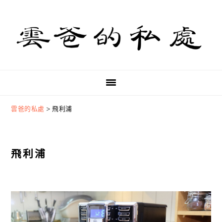
Skip
Skip
Skip
to
to
to
primary
main
primary
navigation
content
sidebar
雲爸的私處
>
飛利浦
飛利浦