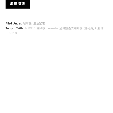
繼續閱讀
Filed Under:
咖啡機
,
生活家電
Tagged With:
hd8911 咖啡機
,
incanto
,
全自動義式咖啡機
,
飛利浦
,
飛利浦
EP5310
Primary
Sidebar