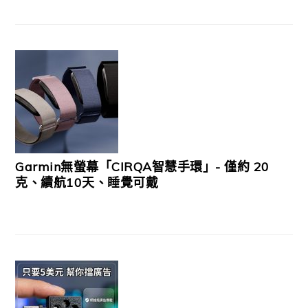
Garmin無螢幕「CIRQA智慧手環」- 僅約 20
克、續航10天、睡覺可戴