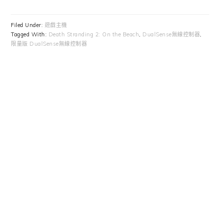
Filed Under:
遊戲主機
Tagged With:
Death Stranding 2: On the Beach
,
DualSense無線控制器
,
限量版 DualSense無線控制器
Primary
Sidebar