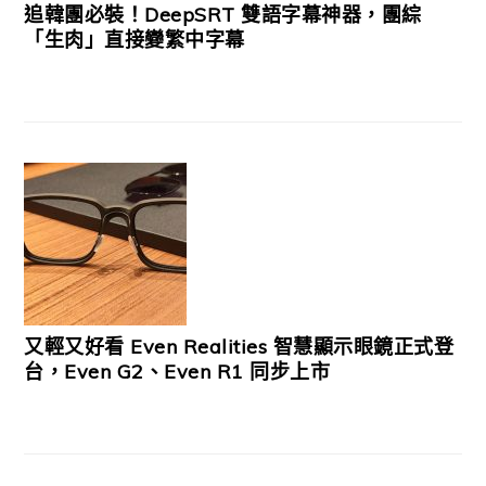
追韓團必裝！DeepSRT 雙語字幕神器，團綜
「生肉」直接變繁中字幕
又輕又好看 Even Realities 智慧顯示眼鏡正式登
台，Even G2、Even R1 同步上市