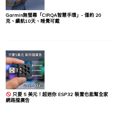
Garmin無螢幕「CIRQA智慧手環」- 僅約 20
克、續航10天、睡覺可戴
只要 5 美元！超迷你 ESP32 裝置也能幫全家
網路擋廣告