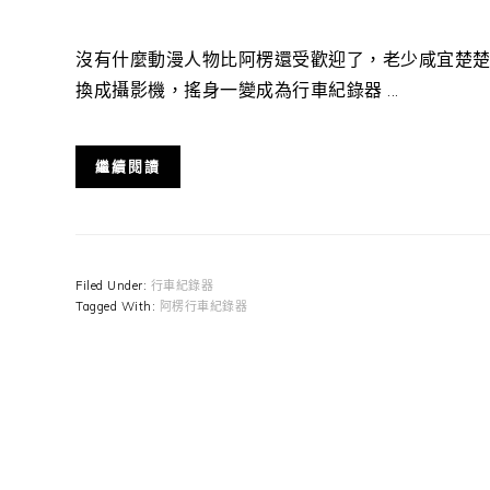
沒有什麼動漫人物比阿楞還受歡迎了，老少咸宜楚
換成攝影機，搖身一變成為行車紀錄器 ...
繼續閱讀
Filed Under:
行車紀錄器
Tagged With:
阿楞行車紀錄器