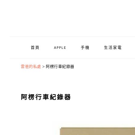
Skip
Skip
Skip
to
to
to
primary
main
primary
navigation
content
sidebar
首頁
APPLE
手機
生活家電
雲爸的私處
>
阿楞行車紀錄器
阿楞行車紀錄器