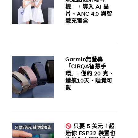
機」，導入 AI 晶
片、ANC 4.0 與智
慧充電盒
Garmin無螢幕
「CIRQA智慧手
環」- 僅約 20 克、
續航10天、睡覺可
戴
只要 5 美元！超
迷你 ESP32 裝置也