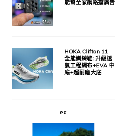
能幫全家網路擋廣告
HOKA Clifton 11
全能訓練鞋: 升級透
氣工程網布+EVA 中
底+超耐磨大底
作者