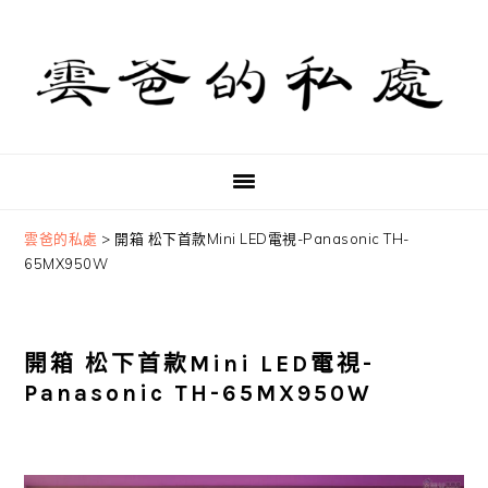
Skip
Skip
Skip
to
to
to
primary
main
primary
navigation
content
sidebar
雲爸的私處
>
開箱 松下首款Mini LED電視-Panasonic TH-
65MX950W
開箱 松下首款Mini LED電視-
Panasonic TH-65MX950W