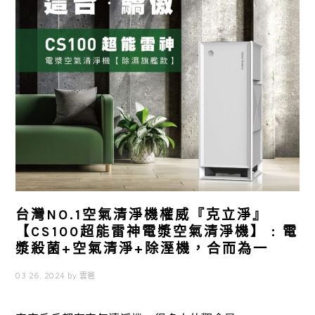
台灣NO.1空氣清淨機權威『克立淨』
【CS100超能雷神電漿空氣清淨機】 : 電
漿殺菌+空氣清淨+除溼機，合而為一
03 26, 2024
by
雲爸