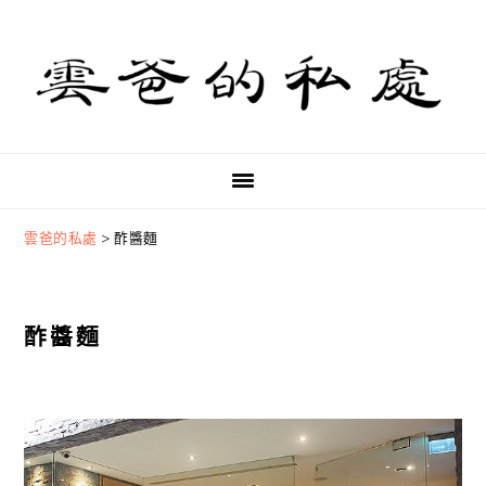
Skip
Skip
Skip
to
to
to
primary
main
primary
navigation
content
sidebar
雲爸的私處
>
酢醬麵
酢醬麵