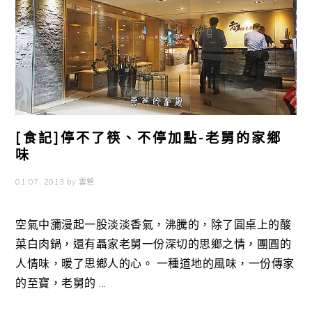
[食記]停不了筷、不停加點-老舅的家鄉
味
01 07, 2013
by
雲爸
空氣中瀰漫起一股淡淡香氣，沸騰的，除了圓桌上的酸
菜白肉鍋，還有聶家老舅一份深切的思鄉之情，團圓的
人情味，暖了思鄉人的心。 一種道地的風味，一份傳家
的至寶，老舅的 ...