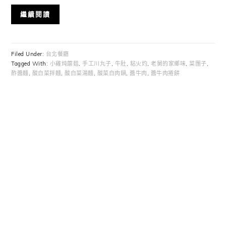
繼續閱讀
Filed Under:
台北餐廳
Tagged With:
小雞炖蘑菇
,
手工川丸子
,
牛肚
,
粘火灼
,
老舅的家鄉味
,
菜團子
,
酢醬麵
,
酸白菜拌麵
,
酸白菜湯麵
,
酸菜白肉鍋
,
醬牛肉
,
醬牛肉捲餅
Primary
Sidebar