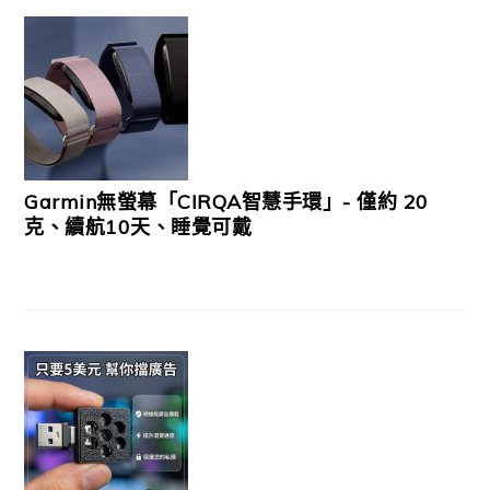
Garmin無螢幕「CIRQA智慧手環」- 僅約 20
克、續航10天、睡覺可戴