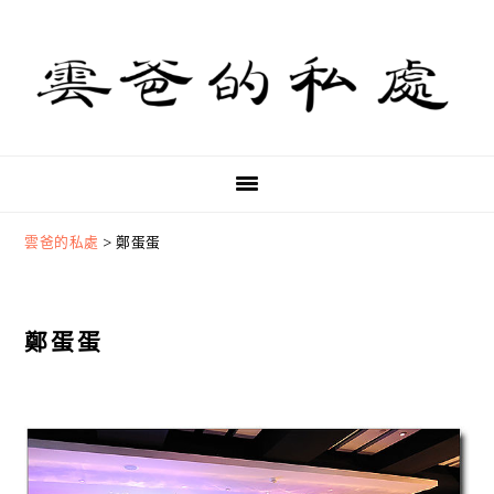
Skip
Skip
Skip
to
to
to
primary
main
primary
navigation
content
sidebar
雲爸的私處
>
鄭蛋蛋
鄭蛋蛋