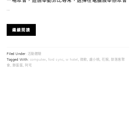
...
繼續閱讀
Filed Under:
活動體驗
Tagged With:
computex
,
ford sync
,
w hotel
,
微軟
,
盧小桃
,
花猴
,
部落客聚
會
,
鄭蛋蛋
,
阿宅
Primary
Sidebar