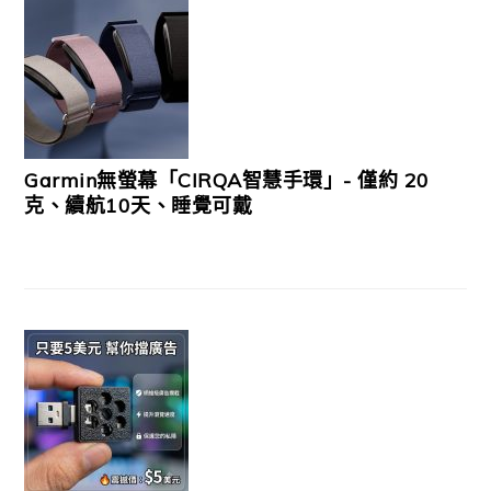
Garmin無螢幕「CIRQA智慧手環」- 僅約 20
克、續航10天、睡覺可戴