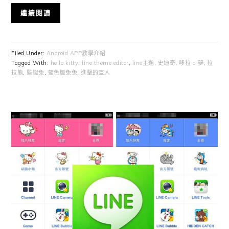
繼續閱讀
Filed Under:
Android APP教學介紹
Tagged With:
hello kitty
,
line theme editor
,
line主題
,
史迪奇
,
哆拉 a 夢
,
拉
拉熊
,
監獄兔
,
藍色版兔兔
,
進擊的巨人