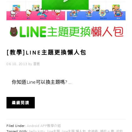
[教學]LINE主題更換懶人包
06 18, 2013
by
雲爸
你知道Line可以換主題嗎? ...
繼續閱讀
Filed Under:
Android APP教學介紹
Tagged With:
hello kitty
,
line主題
,
line主題 懶人包
,
史迪奇
,
哆拉 a 夢
,
拉拉