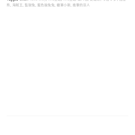
熊
,
海賊王
,
監獄兔
,
藍色版兔兔
,
蠟筆小新
,
進擊的巨人
Primary
Sidebar