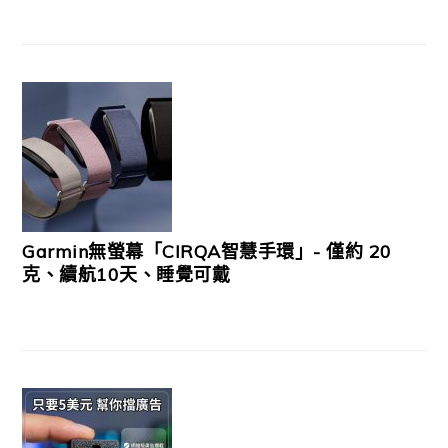
Garmin無螢幕「CIRQA智慧手環」- 僅約 20
克、續航10天、睡覺可戴