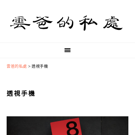
Skip
Skip
Skip
to
to
to
primary
main
primary
navigation
content
sidebar
雲爸的私處
>
透視手機
透視手機