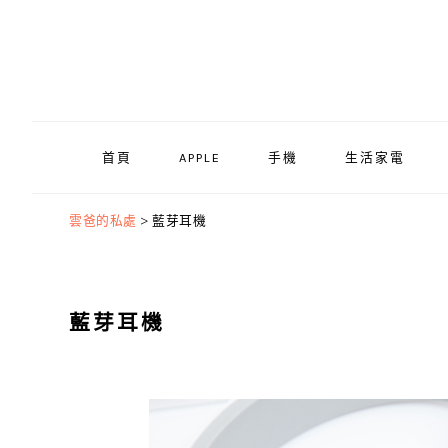
Skip
Skip
Skip
to
to
to
primary
main
primary
navigation
content
sidebar
首頁
APPLE
手機
生活家電
雲爸的私處
>
藍芽耳機
藍芽耳機