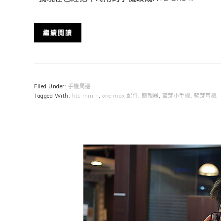
繼續閱讀
Filed Under:
手機周邊
Tagged With:
htc mini+
,
one max 配件
,
簡報器
,
藍芽小手機
,
藍芽耳機