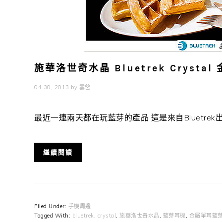
施華洛世奇水晶 Bluetrek Cryst
04 30, 2013
by
雲爸
最近一連兩天都在玩藍芽的產品 這是來自Bluetrek出品的 C
繼續閱讀
Filed Under:
手機周邊
Tagged With:
bluetrek
,
crystal
,
施華洛世奇水晶
,
藍芽耳機
,
金屬單耳藍