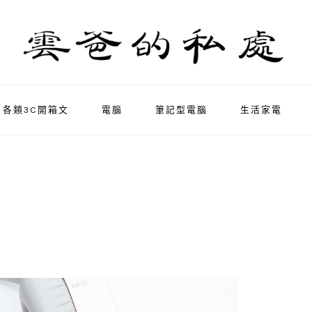
各類3C開箱文
電腦
筆記型電腦
生活家電