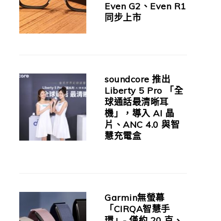
Even G2、Even R1
同步上市
soundcore 推出
Liberty 5 Pro 「全
球通話最清晰耳
機」，導入 AI 晶
片、ANC 4.0 與智
慧充電盒
Garmin無螢幕
「CIRQA智慧手
環」- 僅約 20 克、