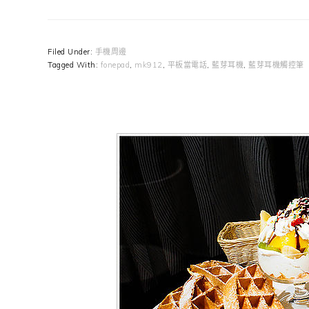
Filed Under:
手機周邊
Tagged With:
fonepad
,
mk912
,
平板當電話
,
藍芽耳機
,
藍芽耳機觸控筆