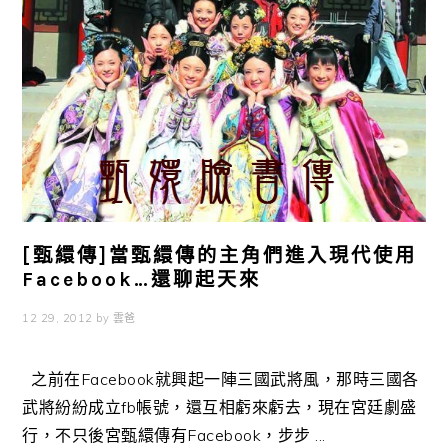
[甄繯傳]當甄繯傳的主角們進入現代使用
Facebook…還聊起天來
12 29, 2012
by
雲爸
之前在Facebook就興起一陣三國武將風，那時三國各
武將紛紛成立fb帳號，還互相虧來虧去，現在宮廷劇盛
行，不只後宮甄繯傳有Facebook，步步 ...