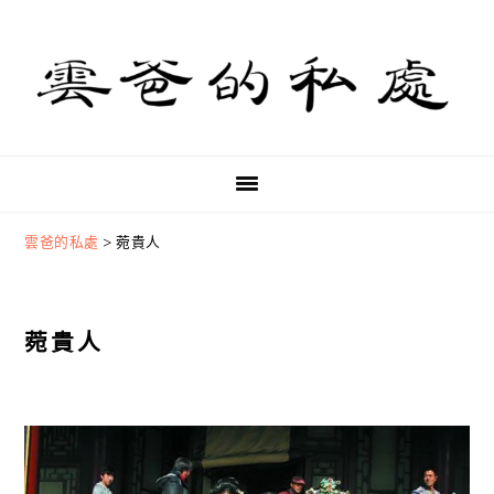
Skip
Skip
Skip
to
to
to
primary
main
primary
navigation
content
sidebar
雲爸的私處
>
菀貴人
菀貴人