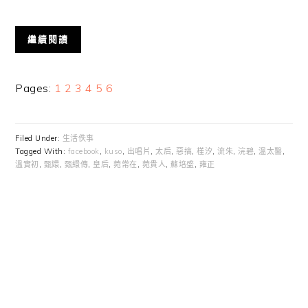
繼續閱讀
Page
Page
Page
Page
Page
Page
Pages:
1
2
3
4
5
6
Filed Under:
生活佚事
Tagged With:
facebook
,
kuso
,
出唱片
,
太后
,
惡搞
,
槿汐
,
流朱
,
浣碧
,
溫太醫
,
溫實初
,
甄嬛
,
甄繯傳
,
皇后
,
菀常在
,
菀貴人
,
蘇培盛
,
雍正
Primary
Sidebar