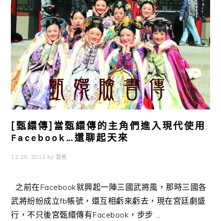
[甄繯傳]當甄繯傳的主角們進入現代使用
Facebook…還聊起天來
12 29, 2012
by
雲爸
之前在Facebook就興起一陣三國武將風，那時三國各
武將紛紛成立fb帳號，還互相虧來虧去，現在宮廷劇盛
行，不只後宮甄繯傳有Facebook，步步 ...