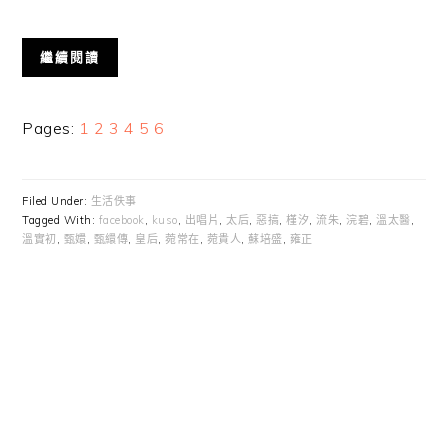
繼續閱讀
Page
Page
Page
Page
Page
Page
Pages:
1
2
3
4
5
6
Filed Under:
生活佚事
Tagged With:
facebook
,
kuso
,
出唱片
,
太后
,
惡搞
,
槿汐
,
流朱
,
浣碧
,
溫太醫
,
溫實初
,
甄嬛
,
甄繯傳
,
皇后
,
菀常在
,
菀貴人
,
蘇培盛
,
雍正
Primary
Sidebar