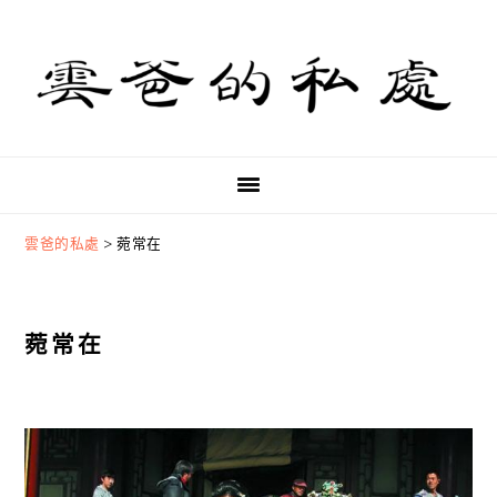
Skip
Skip
Skip
to
to
to
primary
main
primary
navigation
content
sidebar
雲爸的私處
>
菀常在
菀常在