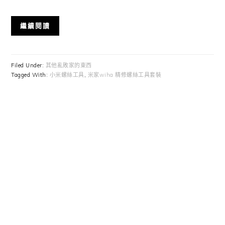
繼續閱讀
Filed Under:
其他亂敗家的東西
Tagged With:
小米螺絲工具
,
米家wiha 精修螺絲工具套裝
Primary
Sidebar