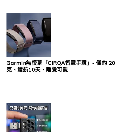
Garmin無螢幕「CIRQA智慧手環」- 僅約 20
克、續航10天、睡覺可戴