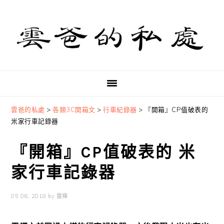
Skip
Skip
Skip
to
to
to
primary
main
primary
navigation
content
sidebar
雲爸的私處
>
各類3C開箱文
>
行車紀錄器
>
『開箱』CP值破表的
米家行車記錄器
『開箱』CP值破表的 米
家行車記錄器
05 06, 2018
by
雷禪