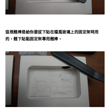
這根翹棒是給你要拔下貼在檔風玻璃上的固定架時用
的，翹下貼黏固定架專用翹棒，