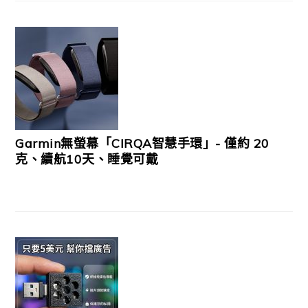
Garmin無螢幕「CIRQA智慧手環」- 僅約 20
克、續航10天、睡覺可戴