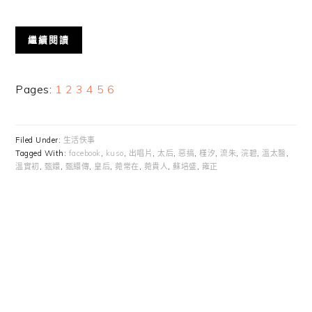
繼續閱讀
Page
Page
Page
Page
Page
Page
Pages:
1
2
3
4
5
6
Filed Under:
生活佚事
Tagged With:
facebook
,
kuso
,
出唱片
,
太后
,
惡搞
,
槿汐
,
流朱
,
浣碧
,
溫太醫
,
溫實初
,
甄嬛
,
甄繯傳
,
皇后
,
菀常在
,
菀貴人
,
蘇培盛
,
雍正
Primary
Sidebar