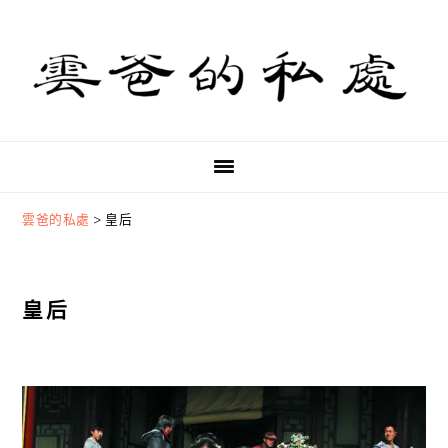
Skip
Skip
Skip
to
to
to
primary
main
primary
navigation
content
sidebar
雲爸的私處
>
皇后
皇后