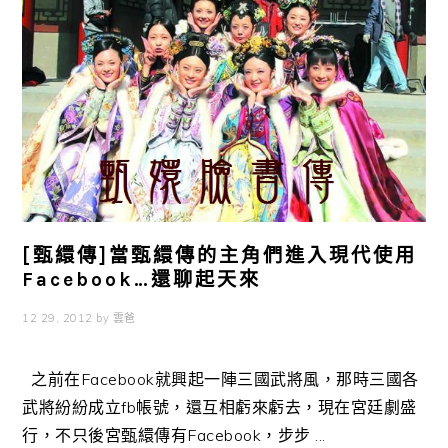
[甄繯傳]當甄繯傳的主角們進入現代使用
Facebook…還聊起天來
12 29, 2012
by
雲爸
之前在Facebook就興起一陣三國武將風，那時三國各
武將紛紛成立fb帳號，還互相虧來虧去，現在宮廷劇盛
行，不只後宮甄繯傳有Facebook，步步 ...