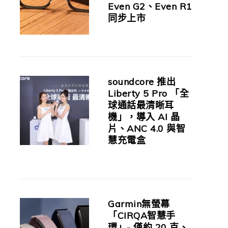
Even G2、Even R1
同步上市
soundcore 推出
Liberty 5 Pro 「全
球通話最清晰耳
機」，導入 AI 晶
片、ANC 4.0 與智
慧充電盒
Garmin無螢幕
「CIRQA智慧手
環」- 僅約 20 克、