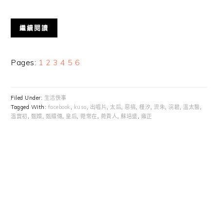
繼續閱讀
Page
Page
Page
Page
Page
Page
Pages:
1
2
3
4
5
6
Filed Under:
生活佚事
Tagged With:
facebook
,
kuso
,
出唱片
,
太后
,
惡搞
,
槿汐
,
流朱
,
浣碧
,
溫太醫
,
溫實初
,
甄嬛
,
甄繯傳
,
皇后
,
菀常在
,
菀貴人
,
蘇培盛
,
雍正
Primary
Sidebar