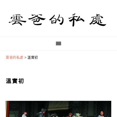
Skip
Skip
Skip
to
to
to
primary
main
primary
navigation
content
sidebar
雲爸的私處
>
溫實初
溫實初