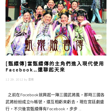
[甄繯傳]當甄繯傳的主角們進入現代使用
Facebook…還聊起天來
12 29, 2012
by
雲爸
之前在Facebook就興起一陣三國武將風，那時三國各
武將紛紛成立fb帳號，還互相虧來虧去，現在宮廷劇盛
行，不只後宮甄繯傳有Facebook，步步 ...