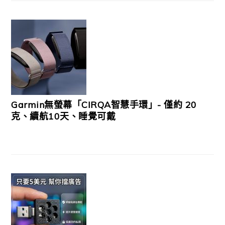
Garmin無螢幕「CIRQA智慧手環」- 僅約 20
克、續航10天、睡覺可戴