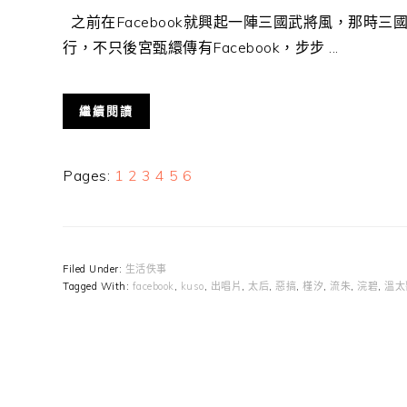
之前在Facebook就興起一陣三國武將風，那時
行，不只後宮甄繯傳有Facebook，步步 ...
繼續閱讀
Page
Page
Page
Page
Page
Page
Pages:
1
2
3
4
5
6
Filed Under:
生活佚事
Tagged With:
facebook
,
kuso
,
出唱片
,
太后
,
惡搞
,
槿汐
,
流朱
,
浣碧
,
溫太