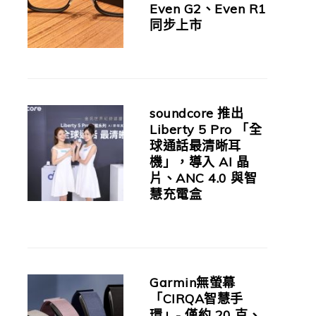
Even G2、Even R1
同步上市
soundcore 推出
Liberty 5 Pro 「全
球通話最清晰耳
機」，導入 AI 晶
片、ANC 4.0 與智
慧充電盒
Garmin無螢幕
「CIRQA智慧手
環」- 僅約 20 克、