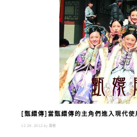
[甄繯傳]當甄繯傳的主角們進入現代使用
12 29, 2012
by
雲爸