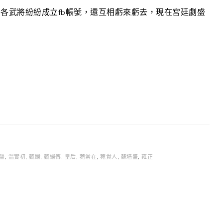
三國各武將紛紛成立fb帳號，還互相虧來虧去，現在宮廷劇盛
醫
,
溫實初
,
甄嬛
,
甄繯傳
,
皇后
,
菀常在
,
菀貴人
,
蘇培盛
,
雍正