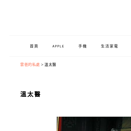
Skip
Skip
Skip
to
to
to
primary
main
primary
navigation
content
sidebar
首頁
APPLE
手機
生活家電
雲爸的私處
>
溫太醫
溫太醫