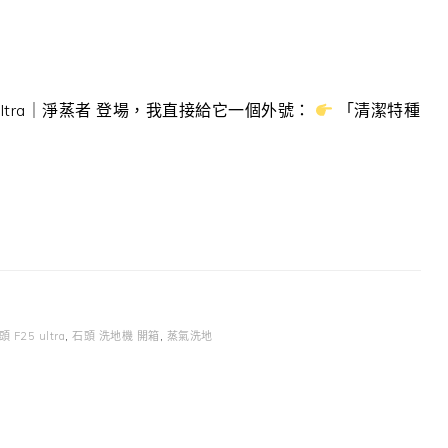
Ultra｜淨蒸者 登場，我直接給它一個外號：
「清潔特種
 F25 ultra
,
石頭 洗地機 開箱
,
蒸氣洗地