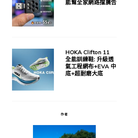
能幫全家網路擋廣告
HOKA Clifton 11
全能訓練鞋: 升級透
氣工程網布+EVA 中
底+超耐磨大底
作者