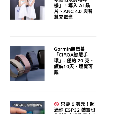
機」，導入 AI 晶
片、ANC 4.0 與智
慧充電盒
Garmin無螢幕
「CIRQA智慧手
環」- 僅約 20 克、
續航10天、睡覺可
戴
只要 5 美元！超
迷你 ESP32 裝置也