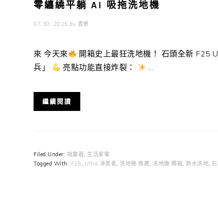
零纏繞平躺 AI 吸拖洗地機
07 30, 2025
by
雲爸
來 今天來
開箱史上最狂洗地機！ 石頭全新 F25 
兵」
亮點功能直接炸裂：
...
繼續閱讀
Filed Under:
吸塵器
,
生活家電
Tagged With:
F25_Ultra 淨蒸者
,
洗地機 推薦
,
洗地機 開箱
,
熱水洗地
,
石頭