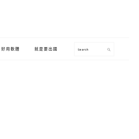
好用軟體
就是要出國
Search
Primary
Sidebar