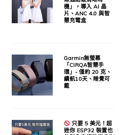
機」，導入 AI 晶
片、ANC 4.0 與智
慧充電盒
Garmin無螢幕
「CIRQA智慧手
環」- 僅約 20 克、
續航10天、睡覺可
戴
只要 5 美元！超
迷你 ESP32 裝置也