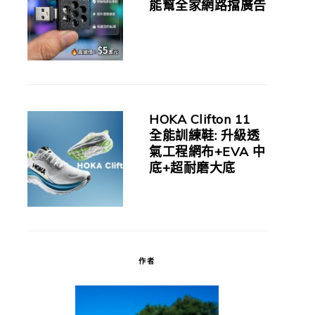
能幫全家網路擋廣告
HOKA Clifton 11
全能訓練鞋: 升級透
氣工程網布+EVA 中
底+超耐磨大底
作者