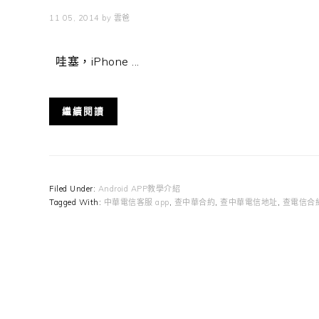
11 05, 2014
by
雲爸
哇塞，iPhone ...
繼續閱讀
Filed Under:
Android APP教學介紹
Tagged With:
中華電信客服 app
,
查中華合約
,
查中華電信地址
,
查電信合