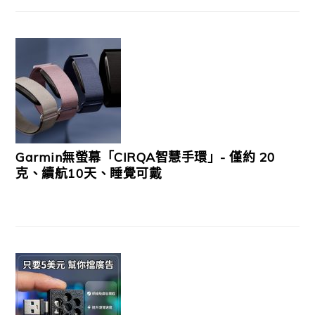
Garmin無螢幕「CIRQA智慧手環」- 僅約 20
克、續航10天、睡覺可戴