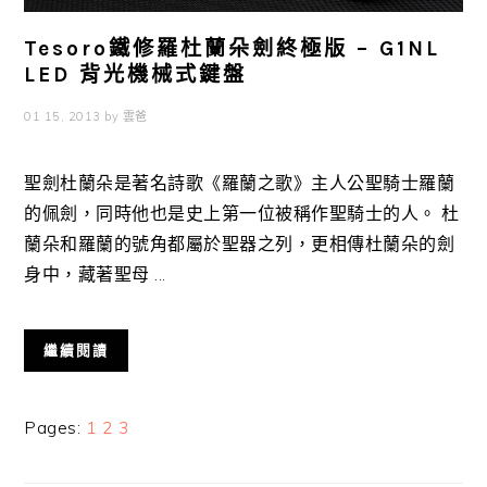
Tesoro鐵修羅杜蘭朵劍終極版 – G1NL
LED 背光機械式鍵盤
01 15, 2013
by
雲爸
聖劍杜蘭朵是著名詩歌《羅蘭之歌》主人公聖騎士羅蘭
的佩劍，同時他也是史上第一位被稱作聖騎士的人。 杜
蘭朵和羅蘭的號角都屬於聖器之列，更相傳杜蘭朵的劍
身中，藏著聖母 ...
繼續閱讀
Page
Page
Page
Pages:
1
2
3