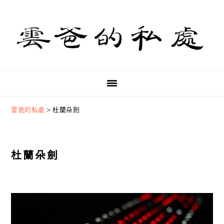
Skip
Skip
Skip
to
to
to
primary
main
primary
navigation
content
sidebar
雲爸的私處
>
杜蘭朵劍
杜蘭朵劍