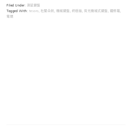
Filed Under:
滑鼠鍵盤
Tagged With:
tesoro
,
杜蘭朵劍
,
機械鍵盤
,
終極版
,
背光機械式鍵盤
,
鐵修羅
,
電競
Primary
Sidebar