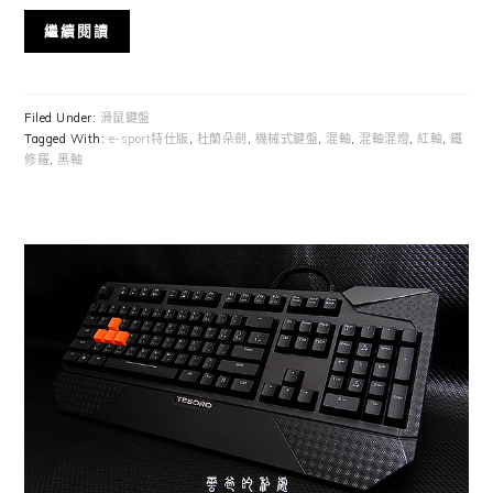
繼續閱讀
Filed Under:
滑鼠鍵盤
Tagged With:
e-sport特仕版
,
杜蘭朵劍
,
機械式鍵盤
,
混軸
,
混軸混燈
,
紅軸
,
鐵
修羅
,
黑軸