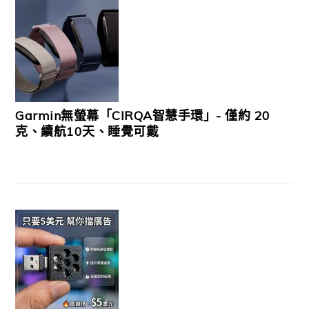
Garmin無螢幕「CIRQA智慧手環」- 僅約 20
克、續航10天、睡覺可戴