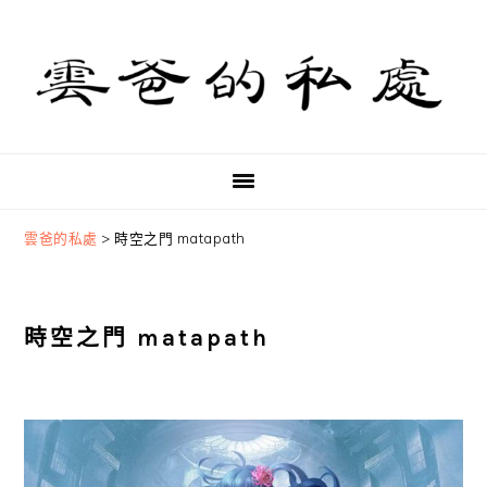
Skip
Skip
Skip
to
to
to
primary
main
primary
navigation
content
sidebar
雲爸的私處
>
時空之門 matapath
時空之門 matapath