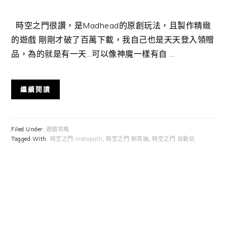
時空之門很讚，是Madhead的原創玩法，且製作精緻
的遊戲 剛剛才破了百萬下載，我自己也是天天登入領贈
品，為的就是有一天...可以像神魔一樣有自 ...
繼續閱讀
Filed Under:
遊戲攻略
Tagged With:
時空之門 matapath
,
時空之門 刷首抽
,
時空之門 自動玩
Primary
Sidebar