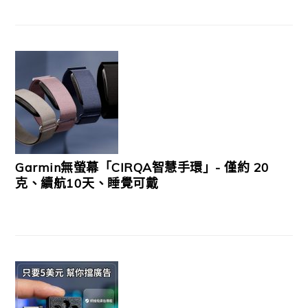
Garmin無螢幕「CIRQA智慧手環」- 僅約 20
克、續航10天、睡覺可戴