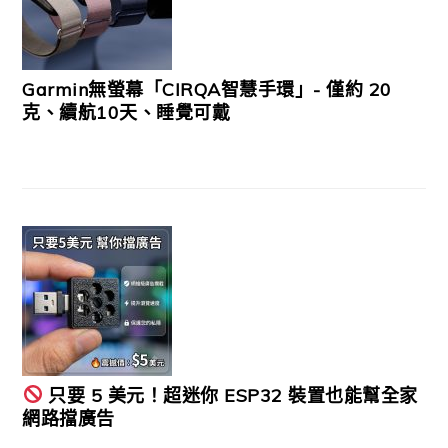
Garmin無螢幕「CIRQA智慧手環」- 僅約 20
克、續航10天、睡覺可戴
只要 5 美元！超迷你 ESP32 裝置也能幫全家
網路擋廣告