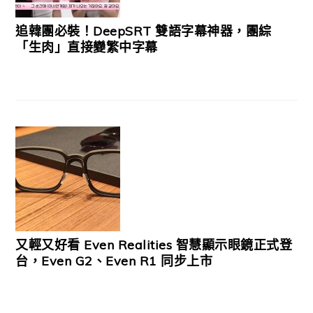
追韓團必裝！DeepSRT 雙語字幕神器，團綜
「生肉」直接變繁中字幕
又輕又好看 Even Realities 智慧顯示眼鏡正式登
台，Even G2、Even R1 同步上市