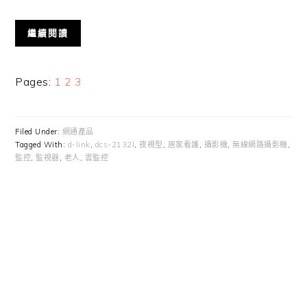
繼續閱讀
Page
Page
Page
Pages:
1
2
3
Filed Under:
網通產品
Tagged With:
d-link
,
dcs-2132l
,
夜視型
,
居家看護
,
攝影機
,
無線網路攝影機
,
監控
,
監視器
,
老人
,
雲監控
Primary
Sidebar