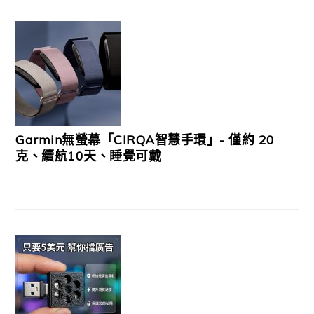
Garmin無螢幕「CIRQA智慧手環」- 僅約 20
克、續航10天、睡覺可戴