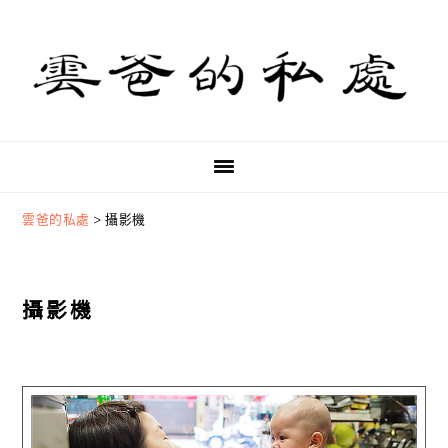
Skip
Skip
Skip
to
to
to
primary
main
primary
navigation
content
sidebar
雲爸的私處
>
攝影機
攝影機