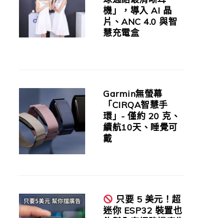
機」，導入 AI 晶
片、ANC 4.0 與智
慧充電盒
Garmin無螢幕
「CIRQA智慧手
環」- 僅約 20 克、
續航10天、睡覺可
戴
只要 5 美元！超
迷你 ESP32 裝置也