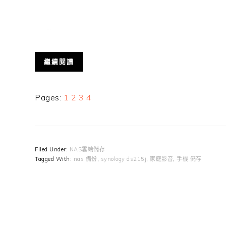
...
繼續閱讀
Page
Page
Page
Page
Pages:
1
2
3
4
Filed Under:
NAS雲端儲存
Tagged With:
nas 備份
,
synology ds215j
,
家庭影音
,
手機 儲存