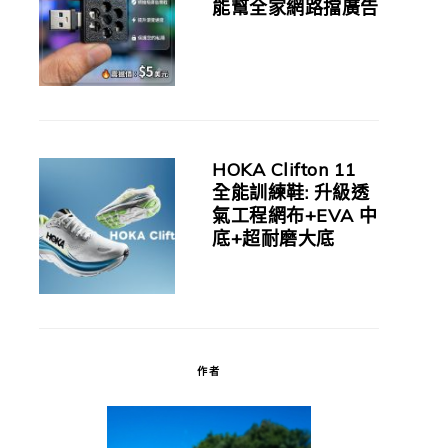
能幫全家網路擋廣告
HOKA Clifton 11
全能訓練鞋: 升級透
氣工程網布+EVA 中
底+超耐磨大底
作者