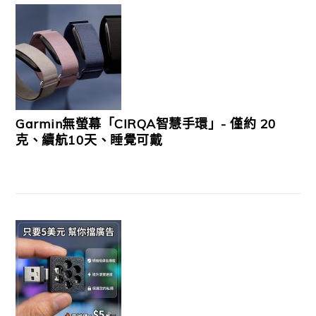
Garmin無螢幕「CIRQA智慧手環」- 僅約 20
克、續航10天、睡覺可戴