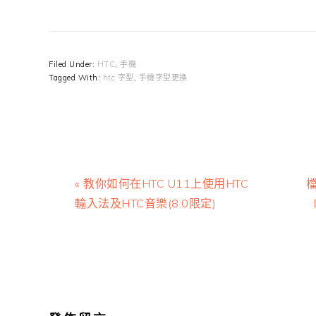
Filed Under:
HTC
,
手機
Tagged With:
htc 字型
,
手機字型更換
Previous
N
« 教你如何在HTC U11上使用HTC
檔
Post:
P
輸入法及HTC音樂(8.0限定)
Reader
Interactions