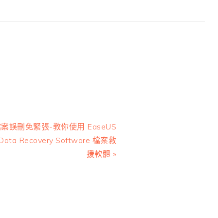
ext
案誤刪免緊張-教你使用 EaseUS
ost:
Data Recovery Software 檔案救
援軟體 »