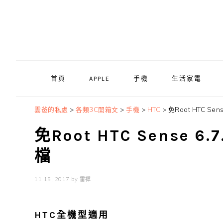
Skip
Skip
Skip
to
to
to
primary
main
primary
navigation
content
sidebar
首頁
APPLE
手機
生活家電
雲爸的私處
>
各類3C開箱文
>
手機
>
HTC
>
免Root HTC Se
免Root HTC Sense 
檔
11 15, 2017
by
雷禪
HTC全機型適用