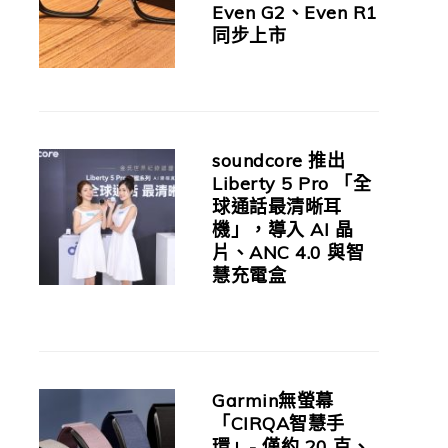
Even G2、Even R1
同步上市
soundcore 推出
Liberty 5 Pro 「全
球通話最清晰耳
機」，導入 AI 晶
片、ANC 4.0 與智
慧充電盒
Garmin無螢幕
「CIRQA智慧手
環」- 僅約 20 克、