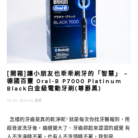
[開箱]讓小朋友也乖乖刷牙的「智慧」 –
德國百靈 Oral-B P7000 Platinum
Black白金級電動牙刷(尊爵黑)
10 10, 2014
by
雲爸
怎樣的牙齒是真的乾淨呢? 就是每次你找牙醫報到，用
超音波洗牙後，齒縫變大了、牙齒舔起來澀澀的感覺 有
人不洗澡睡不著，也有人不洗頭睡不著，我則是 ...