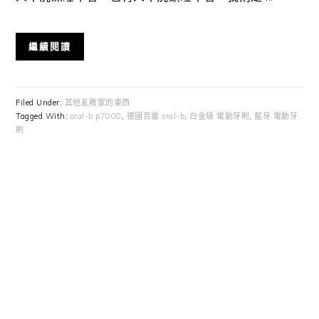
繼續閱讀
Filed Under:
其他亂敗家的東西
Tagged With:
oral-b p7000
,
德國百靈 oral-b
,
白金級 電動牙刷
,
藍牙 電動牙
刷
Primary
Sidebar