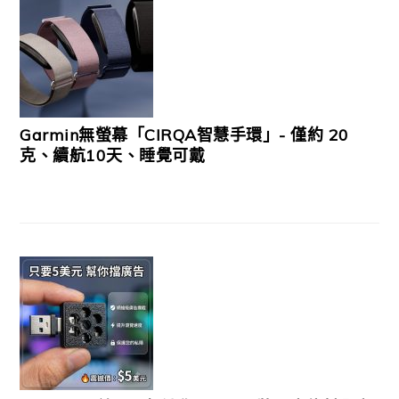
Garmin無螢幕「CIRQA智慧手環」- 僅約 20
克、續航10天、睡覺可戴