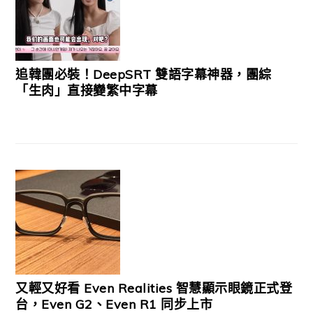
追韓團必裝！DeepSRT 雙語字幕神器，團綜
「生肉」直接變繁中字幕
又輕又好看 Even Realities 智慧顯示眼鏡正式登
台，Even G2、Even R1 同步上市