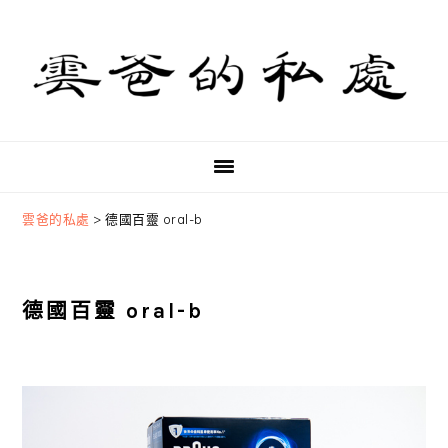
Skip
Skip
Skip
to
to
to
primary
main
primary
navigation
content
sidebar
雲爸的私處
>
德國百靈 oral-b
德國百靈 oral-b