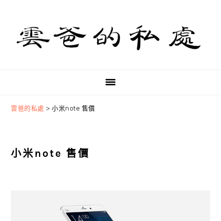
Skip
Skip
Skip
to
to
to
primary
main
primary
navigation
content
sidebar
雲爸的私處
>
小米note 售價
小米note 售價